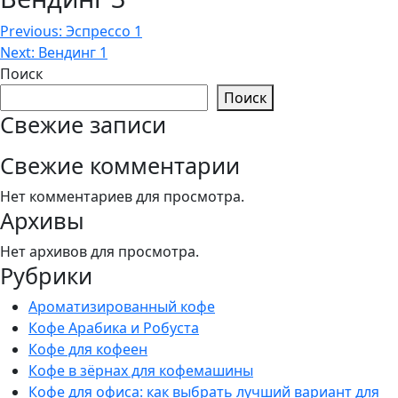
Навигация
Previous:
Эспрессо 1
Next:
Вендинг 1
по
Поиск
записям
Поиск
Свежие записи
Свежие комментарии
Нет комментариев для просмотра.
Архивы
Нет архивов для просмотра.
Рубрики
Ароматизированный кофе
Кофе Арабика и Робуста
Кофе для кофеен
Кофе в зёрнах для кофемашины
Кофе для офиса: как выбрать лучший вариант для